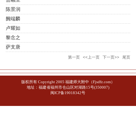
陈景润
阙端麟
卢耀如
黎念之
萨支唐
第一页
<<上一页
下一页>>
尾页
版权所有 Copyright 2005 福建师大附中（Fjsdfz.com）
地址：福建省福州市仓山区对湖路15号(350007)
闽ICP备19018342号