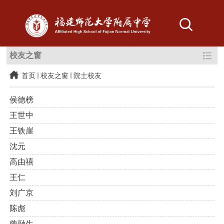
校友之窗
首页
校友之窗
院士校友
侯德榜
王世中
王铁崖
沈元
高由禧
王仁
刘广京
陈彪
曾融生