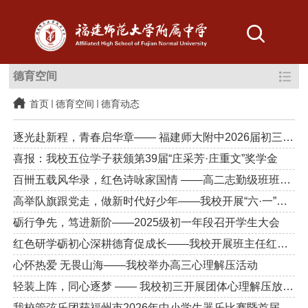
德育空间
首页
德育空间
德育动态
逐光赴新程，青春启华章—— 福建师大附中2026届初三毕业典礼圆满...
喜报：我校五位学子获颁第39届“庄采芳·庄重文”奖学金
百卌五载风华录，红色诗咏家国情 ——高二志勤级班班有诗颂
高举队旗跟党走，做新时代好少年——我校开展“六·一”主题系列活...
砺行争先，笃进新阶——2025级初一年段召开学生大会
红色研学砺初心深耕德育促成长——我校开展班主任红色研学课程设计...
心怀热爱 无畏山海——我校举办高三心理解压活动
轻装上阵，同心逐梦 —— 我校初三开展团体心理解压放松活动
我校管弦乐团获福州市2026年中小学生器乐比赛暨首届福州小茉莉交...