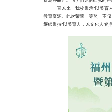
群岛序曲》。同学们凭借细腻的声
一直以来，我校秉承“以美育
教育资源。此次荣获一等奖，不仅
继续秉持“以美育人，以文化人”