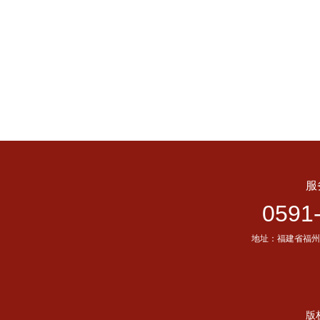
服
0591
地址：福建省福州市
版权