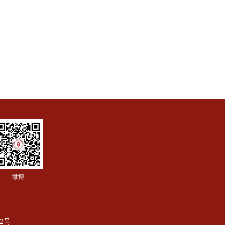
微博
42号