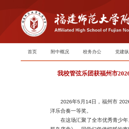
首页
附中概况
校务办公
党建纵
我校管弦乐团获福州市20
2026
年
5
月
14
日，福州市
202
洋乐合奏一等奖。
在这场汇聚了全市优秀青少年