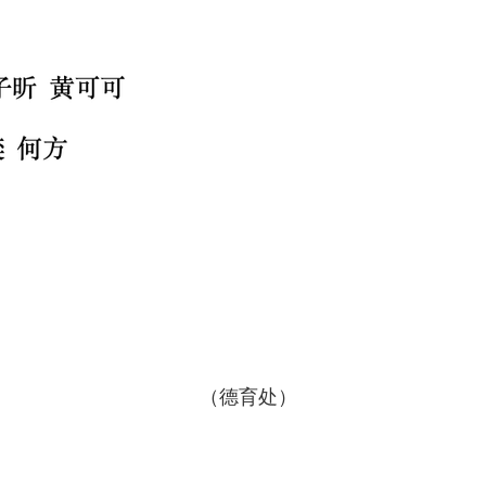
（德育处）